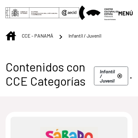
Saltar al contenido principal
MENÚ
INICIO
CCE - PANAMÁ
Infantil / Juvenil
Centro Cultural de 
Contenidos con
.
Infantil
/
CCE Categorías
Juvenil