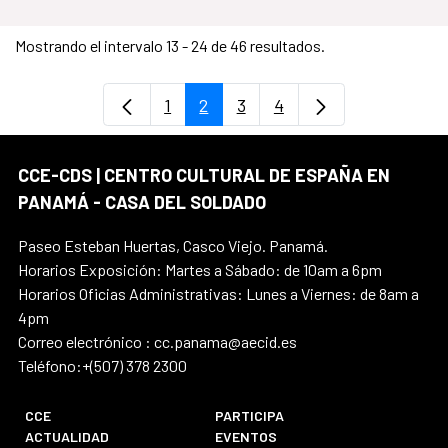
Mostrando el intervalo 13 - 24 de 46 resultados.
1
2
3
4
Página
Página
Página
Página
CCE-CDS | CENTRO CULTURAL DE ESPAÑA EN
PANAMÁ - CASA DEL SOLDADO
Paseo Esteban Huertas, Casco Viejo. Panamá.
Horarios Exposición: Martes a Sábado: de 10am a 6pm
Horarios Oficias Administrativas: Lunes a Viernes: de 8am a
4pm
Correo electrónico : cc.panama@aecid.es
Teléfono:+(507) 378 2300
CCE
PARTICIPA
ACTUALIDAD
EVENTOS