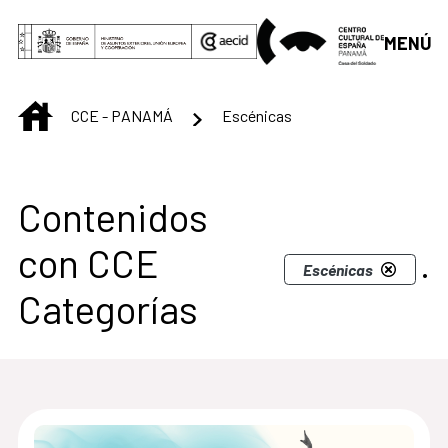
Saltar al contenido principal
MENÚ
INICIO
CCE - PANAMÁ
Escénicas
Centro Cultural de 
Contenidos
con CCE
.
Escénicas
Categorías