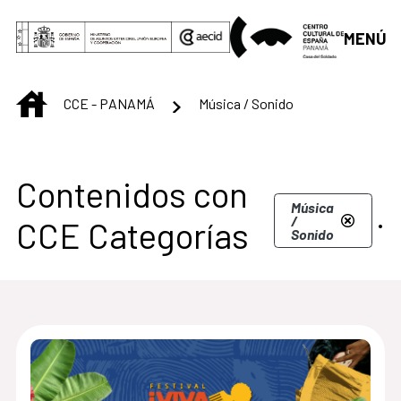
Saltar al contenido principal
MENÚ
INICIO
CCE - PANAMÁ
Música / Sonido
Centro Cultural de 
Contenidos con
.
Música
/
CCE Categorías
Sonido