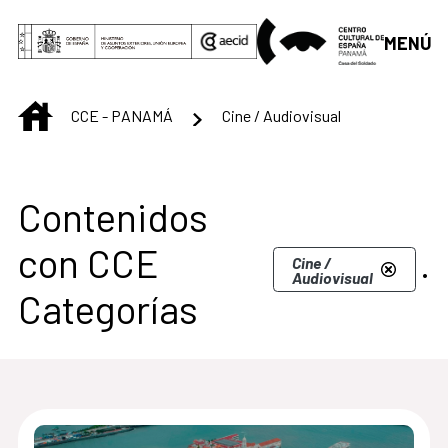
Saltar al contenido principal
MENÚ
INICIO
CCE - PANAMÁ
Cine / Audiovisual
Centro Cultural de 
Contenidos
con CCE
.
Cine /
Audiovisual
Categorías