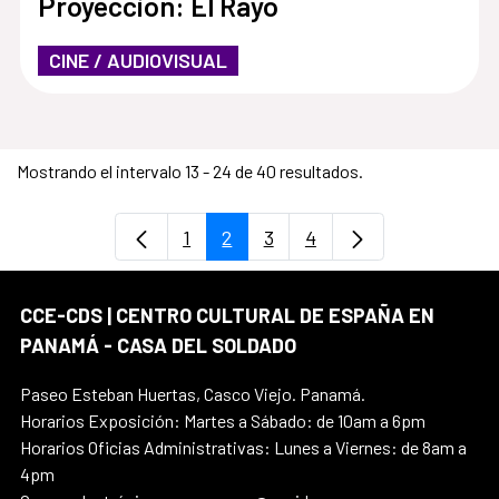
Proyección: El Rayo
CINE / AUDIOVISUAL
Mostrando el intervalo 13 - 24 de 40 resultados.
1
2
3
4
Página
Página
Página
Página
CCE-CDS | CENTRO CULTURAL DE ESPAÑA EN
PANAMÁ - CASA DEL SOLDADO
Paseo Esteban Huertas, Casco Viejo. Panamá.
Horarios Exposición: Martes a Sábado: de 10am a 6pm
Horarios Oficias Administrativas: Lunes a Viernes: de 8am a
4pm