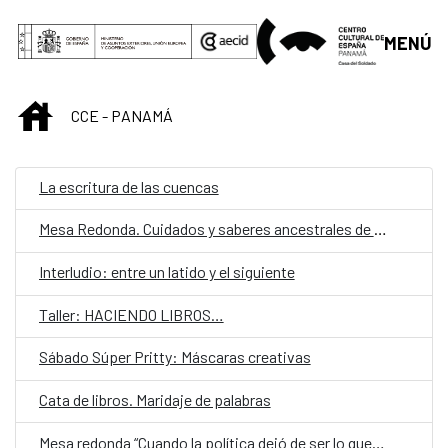
Saltar al contenido principal
MENÚ
INICIO
CCE - PANAMÁ
La escritura de las cuencas
Mesa Redonda. Cuidados y saberes ancestrales de las mujeres en las comarcas indígenas en Panamá.
Interludio: entre un latido y el siguiente
Taller: HACIENDO LIBROS…
Sábado Súper Pritty: Máscaras creativas
Cata de libros. Maridaje de palabras
Mesa redonda “Cuando la política dejó de ser lo que era”