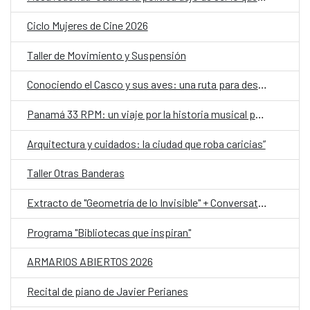
Ciclo Mujeres de Cine 2026
Taller de Movimiento y Suspensión
Conociendo el Casco y sus aves: una ruta para descubrir la biodiversidad urbana y reflexionar sobre el clima
Panamá 33 RPM: un viaje por la historia musical panameña, ahora en Portobelo
Arquitectura y cuidados: la ciudad que roba caricias”
Taller Otras Banderas
Extracto de "Geometría de lo Invisible" + Conversatorio y Taller
Programa "Bibliotecas que inspiran"
ARMARIOS ABIERTOS 2026
Recital de piano de Javier Perianes