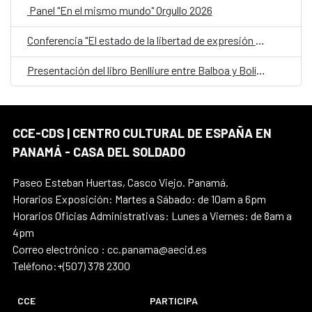
Panel "En el mismo mundo" Orgullo 2026
Conferencia "El estado de la libertad de expresión en América Latina"
Presentación del libro Benlliure entre Balboa y Bolívar
CCE-CDS | CENTRO CULTURAL DE ESPAÑA EN
PANAMÁ - CASA DEL SOLDADO
Paseo Esteban Huertas, Casco Viejo. Panamá.
Horarios Exposición: Martes a Sábado: de 10am a 6pm
Horarios Oficias Administrativas: Lunes a Viernes: de 8am a
4pm
Correo electrónico : cc.panama@aecid.es
Teléfono:+(507) 378 2300
CCE
PARTICIPA