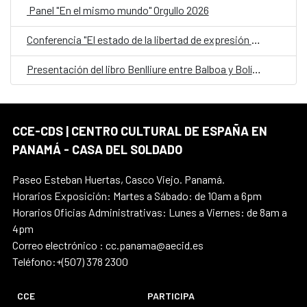
Panel "En el mismo mundo" Orgullo 2026
Conferencia "El estado de la libertad de expresión en América Latina"
Presentación del libro Benlliure entre Balboa y Bolívar
CCE-CDS | CENTRO CULTURAL DE ESPAÑA EN
PANAMÁ - CASA DEL SOLDADO
Paseo Esteban Huertas, Casco Viejo. Panamá.
Horarios Exposición: Martes a Sábado: de 10am a 6pm
Horarios Oficias Administrativas: Lunes a Viernes: de 8am a
4pm
Correo electrónico : cc.panama@aecid.es
Teléfono:+(507) 378 2300
CCE
PARTICIPA