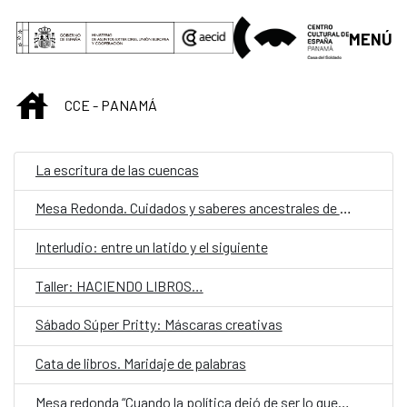
Saltar al contenido principal
MENÚ
INICIO
CCE - PANAMÁ
La escritura de las cuencas
Mesa Redonda. Cuidados y saberes ancestrales de las mujeres en las comarcas indígenas en Panamá.
Interludio: entre un latido y el siguiente
Taller: HACIENDO LIBROS…
Sábado Súper Pritty: Máscaras creativas
Cata de libros. Maridaje de palabras
Mesa redonda “Cuando la política dejó de ser lo que era”