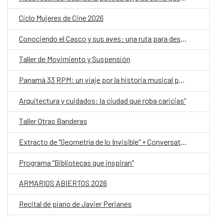
Ciclo Mujeres de Cine 2026
Conociendo el Casco y sus aves: una ruta para descubrir la biodiversidad urbana y reflexionar sobre el clima
Taller de Movimiento y Suspensión
Panamá 33 RPM: un viaje por la historia musical panameña, ahora en Portobelo
Arquitectura y cuidados: la ciudad que roba caricias”
Taller Otras Banderas
Extracto de "Geometría de lo Invisible" + Conversatorio y Taller
Programa "Bibliotecas que inspiran"
ARMARIOS ABIERTOS 2026
Recital de piano de Javier Perianes