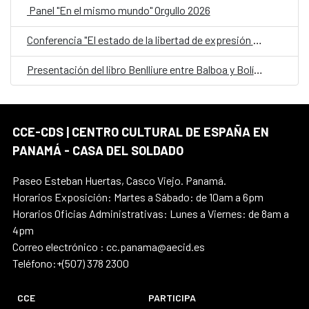
Panel "En el mismo mundo" Orgullo 2026
Conferencia "El estado de la libertad de expresión en América Latina"
Presentación del libro Benlliure entre Balboa y Bolívar
CCE-CDS | CENTRO CULTURAL DE ESPAÑA EN
PANAMÁ - CASA DEL SOLDADO
Paseo Esteban Huertas, Casco Viejo. Panamá.
Horarios Exposición: Martes a Sábado: de 10am a 6pm
Horarios Oficias Administrativas: Lunes a Viernes: de 8am a
4pm
Correo electrónico : cc.panama@aecid.es
Teléfono:+(507) 378 2300
CCE
PARTICIPA