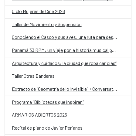
Ciclo Mujeres de Cine 2026
Taller de Movimiento y Suspensión
Conociendo el Casco y sus aves: una ruta para descubrir la biodiversidad urbana y reflexionar sobre el clima
Panamá 33 RPM: un viaje por la historia musical panameña, ahora en Portobelo
Arquitectura y cuidados: la ciudad que roba caricias”
Taller Otras Banderas
Extracto de "Geometría de lo Invisible" + Conversatorio y Taller
Programa "Bibliotecas que inspiran"
ARMARIOS ABIERTOS 2026
Recital de piano de Javier Perianes