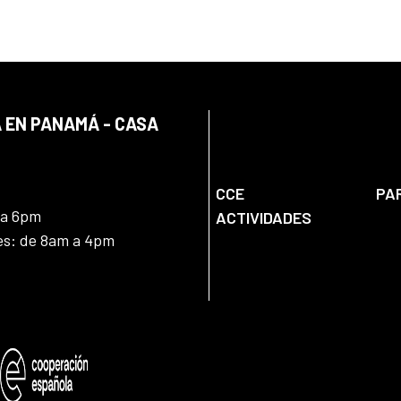
 EN PANAMÁ - CASA
CCE
PA
 a 6pm
ACTIVIDADES
nes: de 8am a 4pm