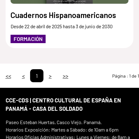
Cuadernos Hispanoamericanos
Desde 22 de abril de 2025 hasta 3 de junio de 2030
FORMACIÓN
<<
<
1
>
>>
Página :
1 de 1
CCE-CDS | CENTRO CULTURAL DE ESPAÑA EN
PANAMÁ - CASA DEL SOLDADO
Paseo Esteban Huertas, Casco Viejo. Panamá.
Horarios Exposición: Martes a Sábado: de 10am a 6pm
Horarios Oficias Administrativas: Lunes a Viernes: de 8am a