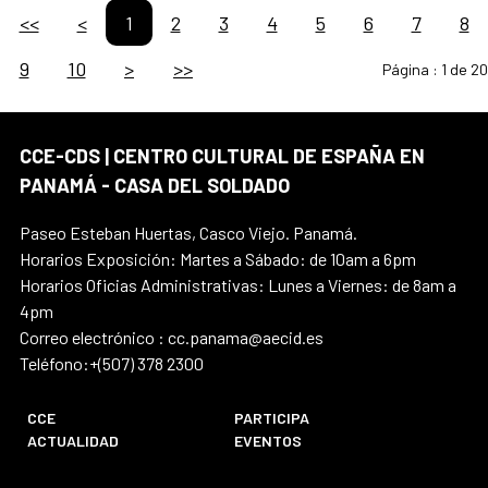
<<
<
1
2
3
4
5
6
7
8
9
10
>
>>
Página :
1 de 20
CCE-CDS | CENTRO CULTURAL DE ESPAÑA EN
PANAMÁ - CASA DEL SOLDADO
Paseo Esteban Huertas, Casco Viejo. Panamá.
Horarios Exposición: Martes a Sábado: de 10am a 6pm
Horarios Oficias Administrativas: Lunes a Viernes: de 8am a
4pm
Correo electrónico : cc.panama@aecid.es
Teléfono:+(507) 378 2300
CCE
PARTICIPA
ACTUALIDAD
EVENTOS