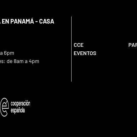
 EN PANAMÁ - CASA
CCE
PA
 a 6pm
EVENTOS
nes: de 8am a 4pm