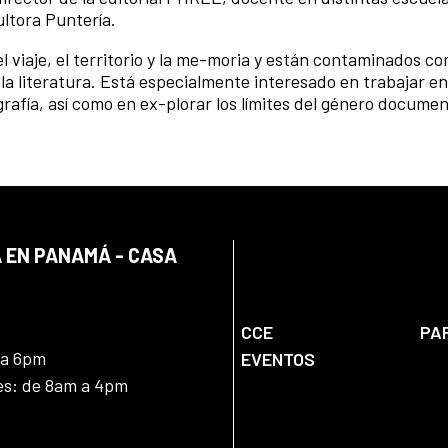
ltora Puntería.
 viaje, el territorio y la me-moria y están contaminados co
y la literatura. Está especialmente interesado en trabajar en
grafía, así como en ex-plorar los límites del género documen
 EN PANAMÁ - CASA
CCE
PA
 a 6pm
EVENTOS
nes: de 8am a 4pm