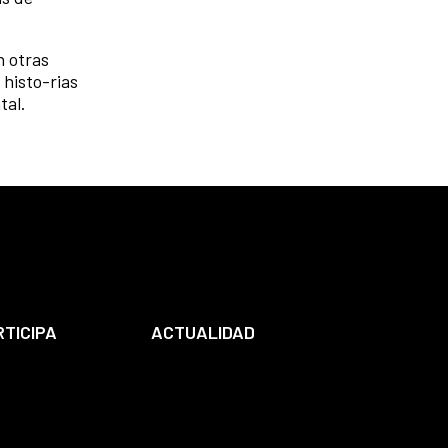
n otras
 histo-rias
tal.
RTICIPA
ACTUALIDAD