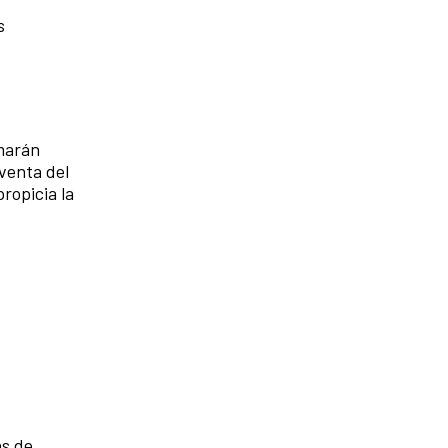
s
omarán
 venta del
ropicia la
as de