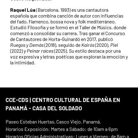
Raquel Lúa
(Barcelona, 1993) es una cantautora
española que combina canción de autor con influencias
del fado, flamenco, bossa nova y folk mediterráneo.
Estudió Filosofía y se formó en el Taller de Músics, donde
comenzó a consolidar su carrera. Tras ganar el Concurso
de Cantautores de Horta-Guinardó en 2017, publicó
Ruegos y Demás
(2018), seguido de
Kairós
(2020),
Piel
(2022) y
Peinar raíces
(2025). Su estilo destaca por una
voz expresiva y letras poéticas que exploran la emoción y
la intimidad.
CCE-CDS | CENTRO CULTURAL DE ESPAÑA EN
PANAMÁ - CASA DEL SOLDADO
Paseo Esteban Huertas, Casco Viejo. Panamá.
Horarios Exposición: Martes a Sábado: de 10am a 6pm
Horarios Oficias Administrativas: Lunes a Viernes: de 8am a