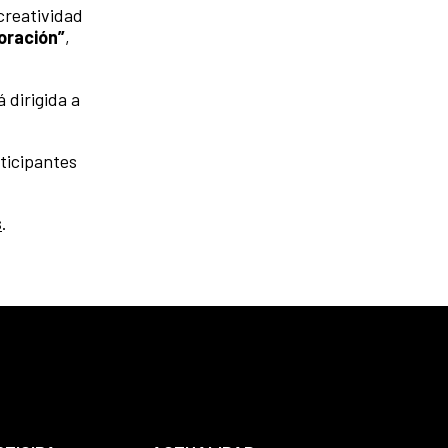
 creatividad
oración”
,
 dirigida a
rticipantes
s
.