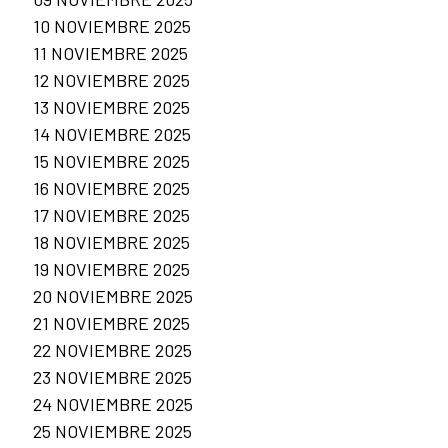
10 NOVIEMBRE 2025
11 NOVIEMBRE 2025
12 NOVIEMBRE 2025
13 NOVIEMBRE 2025
14 NOVIEMBRE 2025
15 NOVIEMBRE 2025
16 NOVIEMBRE 2025
17 NOVIEMBRE 2025
18 NOVIEMBRE 2025
19 NOVIEMBRE 2025
20 NOVIEMBRE 2025
21 NOVIEMBRE 2025
22 NOVIEMBRE 2025
23 NOVIEMBRE 2025
24 NOVIEMBRE 2025
25 NOVIEMBRE 2025