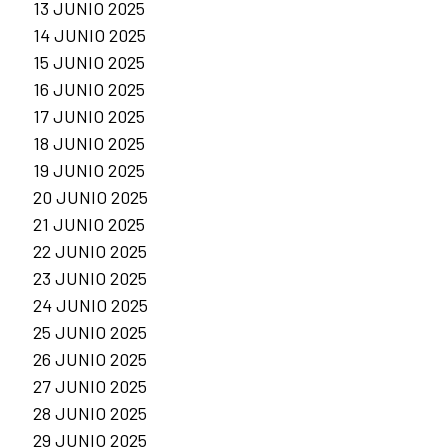
13 JUNIO 2025
14 JUNIO 2025
15 JUNIO 2025
16 JUNIO 2025
17 JUNIO 2025
18 JUNIO 2025
19 JUNIO 2025
20 JUNIO 2025
21 JUNIO 2025
22 JUNIO 2025
23 JUNIO 2025
24 JUNIO 2025
25 JUNIO 2025
26 JUNIO 2025
27 JUNIO 2025
28 JUNIO 2025
29 JUNIO 2025