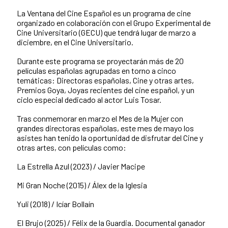
La Ventana del Cine Español es un programa de cine
organizado en colaboración con el Grupo Experimental de
Cine Universitario (GECU) que tendrá lugar de marzo a
diciembre, en el Cine Universitario.
Durante este programa se proyectarán más de 20
películas españolas agrupadas en torno a cinco
temáticas: Directoras españolas, Cine y otras artes,
Premios Goya, Joyas recientes del cine español, y un
ciclo especial dedicado al actor Luis Tosar.
Tras conmemorar en marzo el Mes de la Mujer con
grandes directoras españolas, este mes de mayo los
asistes han tenido la oportunidad de disfrutar del Cine y
otras artes, con películas como:
La Estrella Azul (2023) / Javier Macipe
Mi Gran Noche (2015) / Álex de la Iglesia
Yuli (2018) / Icíar Bollaín
El Brujo (2025) / Félix de la Guardia. Documental ganador