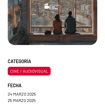
CATEGORÍA
CINE / AUDIOVISUAL
FECHA
24 MARZO 2025
25 MARZO 2025