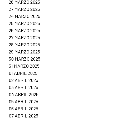
26 MARZO 2025
27 MARZO 2025
24 MARZO 2025
25 MARZO 2025
26 MARZO 2025
27 MARZO 2025
28 MARZO 2025
29 MARZO 2025
30 MARZO 2025
31 MARZO 2025
01 ABRIL 2025
02 ABRIL 2025
03 ABRIL 2025
04 ABRIL 2025
05 ABRIL 2025
06 ABRIL 2025
07 ABRIL 2025