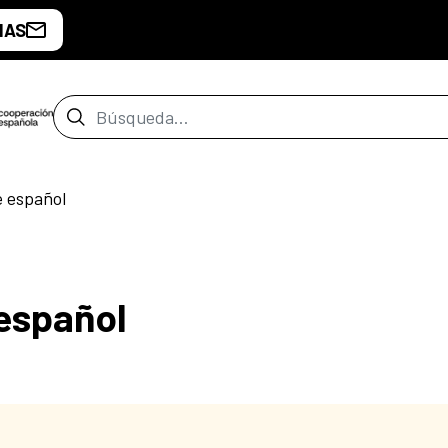
IAS
Barra de búsqueda
e español
 español