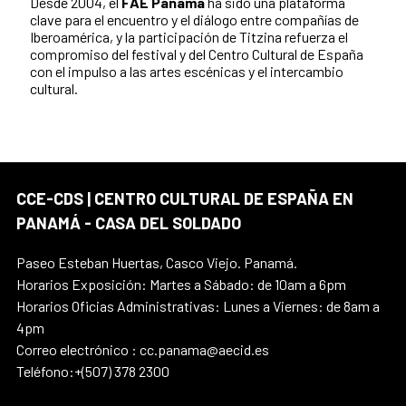
Desde 2004, el
FAE Panamá
ha sido una plataforma
clave para el encuentro y el diálogo entre compañías de
Iberoamérica, y la participación de Titzina refuerza el
compromiso del festival y del Centro Cultural de España
con el impulso a las artes escénicas y el intercambio
cultural.
CCE-CDS | CENTRO CULTURAL DE ESPAÑA EN
PANAMÁ - CASA DEL SOLDADO
Paseo Esteban Huertas, Casco Viejo. Panamá.
Horarios Exposición: Martes a Sábado: de 10am a 6pm
Horarios Oficias Administrativas: Lunes a Viernes: de 8am a
4pm
Correo electrónico : cc.panama@aecid.es
Teléfono:+(507) 378 2300