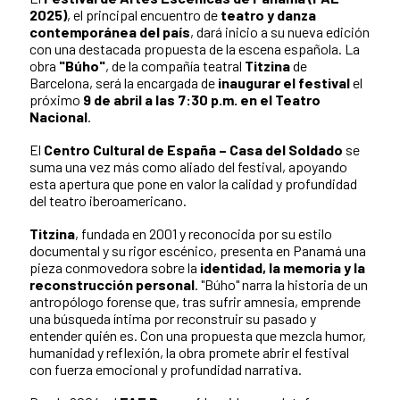
2025)
, el principal encuentro de
teatro y danza
contemporánea del país
, dará inicio a su nueva edición
con una destacada propuesta de la escena española. La
obra
"Búho"
, de la compañía teatral
Titzina
de
Barcelona, será la encargada de
inaugurar el festival
el
próximo
9 de abril a las 7:30 p.m. en el Teatro
Nacional
.
El
Centro Cultural de España – Casa del Soldado
se
suma una vez más como aliado del festival, apoyando
esta apertura que pone en valor la calidad y profundidad
del teatro iberoamericano.
Titzina
, fundada en 2001 y reconocida por su estilo
documental y su rigor escénico, presenta en Panamá una
pieza conmovedora sobre la
identidad, la memoria y la
reconstrucción personal
. "Búho" narra la historia de un
antropólogo forense que, tras sufrir amnesia, emprende
una búsqueda íntima por reconstruir su pasado y
entender quién es. Con una propuesta que mezcla humor,
humanidad y reflexión, la obra promete abrir el festival
con fuerza emocional y profundidad narrativa.