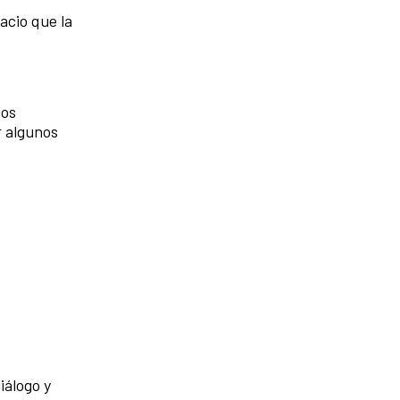
acio que la
los
r algunos
iálogo y