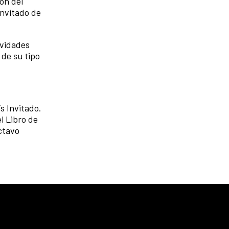
ón del
Invitado de
ividades
 de su tipo
s Invitado.
l Libro de
ctavo