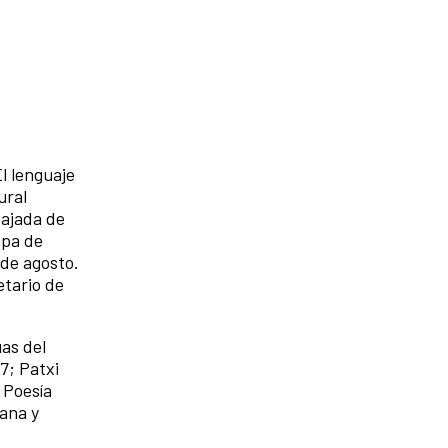
l lenguaje
ural
bajada de
apa de
 de agosto.
etario de
uas del
7; Patxi
 Poesía
iana y