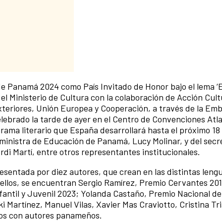
de Panamá 2024 como País Invitado de Honor bajo el lema ‘E
el Ministerio de Cultura con la colaboración de Acción Cult
xteriores, Unión Europea y Cooperación, a través de la Em
lebrado la tarde de ayer en el Centro de Convenciones Atl
ama literario que España desarrollará hasta el próximo 18
 ministra de Educación de Panamá, Lucy Molinar, y del secr
di Martí, entre otros representantes institucionales.
esentada por diez autores, que crean en las distintas leng
e ellos, se encuentran Sergio Ramírez, Premio Cervantes 201
fantil y Juvenil 2023; Yolanda Castaño, Premio Nacional de
ki Martínez, Manuel Vilas, Xavier Mas Craviotto, Cristina Tr
os con autores panameños.