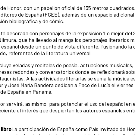
de Honor, con un pabellón oficial de 135 metros cuadrados
ditores de España (FGEE), además de un espacio adicional 
ción bibliográfica y de cómic.
stá decorada con personajes de la exposición ‘Lo mejor del 
iimura, que ha llevado al manga los personajes literarios m
o español desde un punto de vista diferente, fusionando la 
do, referentes de la literatura universal.
cluye veladas y recitales de poesía, actuaciones musicales,
 mesas redondas y conversatorios donde se reflexionará sobr
agonistas. A las actividades literarias se suma la música e
 y José María Bandera dedican a Paco de Lucía el viernes 
a de España en Panamá.
 servirá, asimismo, para potenciar el uso del español en 
ciente el interés que despiertan los autores españoles entr
libro
La participación de España como País Invitado de Hon