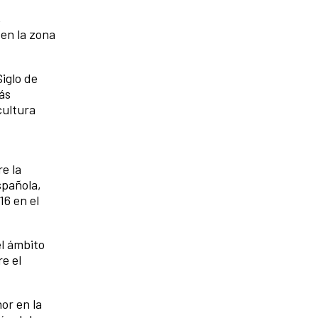
,
en la zona
Siglo de
ás
cultura
e la
spañola,
16 en el
el ámbito
e el
or en la