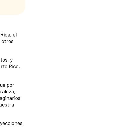
Rica, el
 otros
tos, y
rto Rico,
que por
raleza,
maginarios
nuestra
oyecciones,