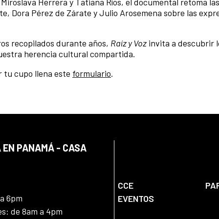
 Miroslava Herrera y Tatiana Ríos, el documental retoma la
te, Dora Pérez de Zárate y Julio Arosemena sobre las expr
ros recopilados durante años,
Raíz y Voz
invita a descubrir 
estra herencia cultural compartida.
r tu cupo llena este
formulario
.
 EN PANAMÁ - CASA
CCE
PA
 a 6pm
EVENTOS
nes: de 8am a 4pm