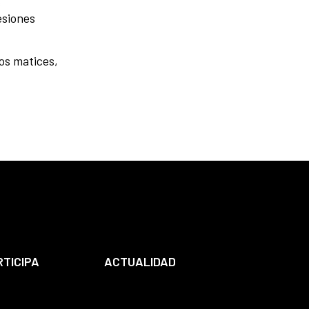
s
esiones
los matices,
RTICIPA
ACTUALIDAD