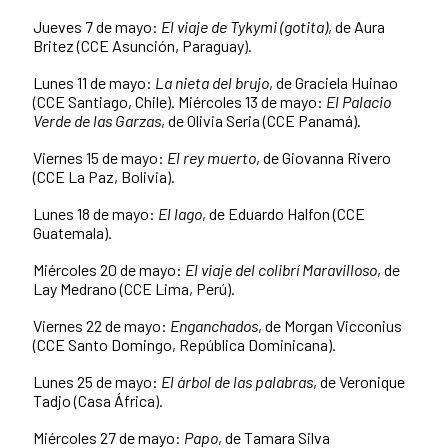
Jueves 7 de mayo:
El
viaje
de
Tykymi
(gotita)
, de Aura
Britez (CCE Asunción, Paraguay).
Lunes 11 de mayo:
La
nieta
del
brujo
, de Graciela Huinao
(CCE Santiago, Chile). Miércoles 13 de mayo:
El
Palacio
Verde
de
las
Garzas
, de Olivia Seria (CCE Panamá).
Viernes 15 de mayo:
El
rey
muerto
, de Giovanna Rivero
(CCE La Paz, Bolivia).
Lunes 18 de mayo:
El
lago
, de Eduardo Halfon (CCE
Guatemala).
Miércoles 20 de mayo:
El
viaje
del
colibrí
Maravilloso
, de
Lay Medrano (CCE Lima, Perú).
Viernes 22 de mayo:
Enganchados
, de Morgan Vicconius
(CCE Santo Domingo, República Dominicana).
Lunes 25 de mayo:
El
árbol
de
las
palabras
, de Veronique
Tadjo (Casa África).
Miércoles 27 de mayo:
Papo
, de Tamara Silva