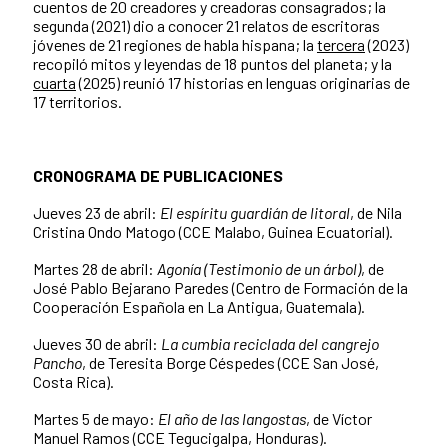
cuentos de 20 creadores y creadoras consagrados; la
segunda (2021) dio a conocer 21 relatos de escritoras
jóvenes de 21 regiones de habla hispana; la
tercera
(2023)
recopiló mitos y leyendas de 18 puntos del planeta; y la
cuarta
(2025) reunió 17 historias en lenguas originarias de
17 territorios.
CRONOGRAMA DE PUBLICACIONES
Jueves 23 de abril:
El
espíritu
guardián
de
litoral
, de Nila
Cristina Ondo Matogo (CCE Malabo, Guinea Ecuatorial).
Martes 28 de abril:
Agonía
(Testimonio
de
un
árbol)
, de
José Pablo Bejarano Paredes (Centro de Formación de la
Cooperación Española en La Antigua, Guatemala).
Jueves 30 de abril:
La
cumbia
reciclada
del
cangrejo
Pancho
, de Teresita Borge Céspedes (CCE San José,
Costa Rica).
Martes 5 de mayo:
El
año
de
las
langostas
, de Víctor
Manuel Ramos (CCE Tegucigalpa, Honduras).