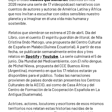
2026 reúne una serie de 17 videopódcast narrativos con
cuentos de autores y autoras de América Latina y África
que nos invitan a escuchar con oídos sensibles nuestro
planeta y a imaginar en él una vida más humana y
sostenible.
Relatos
que
siembran
se estrena el 23 de abril, Día del
Libro, con el cuento
El
espíritu
guardián
de
litoral
, de Nila
Cristina Ondo Matogo, una propuesta del Centro Cultural
de España en Malabo (Guinea Ecuatorial). A partir de esa
fecha, se publicarán semanalmente entre dos y tres
relatos en
Spotify
y
Youtube
. La serie culminará el 5 de
junio, Día Mundial del Medioambiente, con
El
niño
dengue
,
de Michel Nieva, propuesta del CCE Buenos Aires
(Argentina), momento en que los 17 relatos estarán ya
disponibles para el público. Todas las narraciones
provienen de países donde están presentes los Centros
Culturales de la AECID, así como de Casa África y del
Centro de Formación de la Cooperación Española en La
Antigua (Guatemala).
Actrices, actores, locutores y escritores de esos mismos
territorios nos relatan estas historias nacidas de la