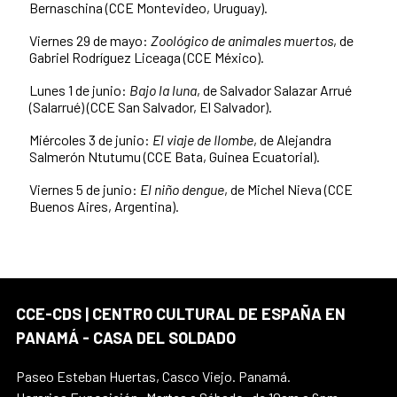
Bernaschina (CCE Montevideo, Uruguay).
Viernes 29 de mayo:
Zoológico
de
animales
muertos
, de
Gabriel Rodríguez Liceaga (CCE México).
Lunes 1 de junio:
Bajo
la
luna
, de Salvador Salazar Arrué
(Salarrué) (CCE San Salvador, El Salvador).
Miércoles 3 de junio:
El
viaje
de
Ilombe
, de Alejandra
Salmerón Ntutumu (CCE Bata, Guinea Ecuatorial).
Viernes 5 de junio:
El
niño
dengue
, de Michel Nieva (CCE
Buenos Aires, Argentina).
CCE-CDS | CENTRO CULTURAL DE ESPAÑA EN
PANAMÁ - CASA DEL SOLDADO
Paseo Esteban Huertas, Casco Viejo. Panamá.