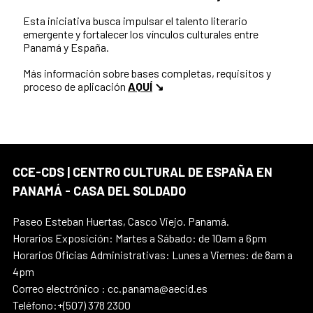
Esta iniciativa busca impulsar el talento literario
emergente y fortalecer los vínculos culturales entre
Panamá y España.
Más información sobre bases completas, requisitos y
proceso de aplicación
AQUÍ
↘
CCE-CDS | CENTRO CULTURAL DE ESPAÑA EN
PANAMÁ - CASA DEL SOLDADO
Paseo Esteban Huertas, Casco Viejo. Panamá.
Horarios Exposición: Martes a Sábado: de 10am a 6pm
Horarios Oficias Administrativas: Lunes a Viernes: de 8am a
4pm
Correo electrónico : cc.panama@aecid.es
Teléfono:+(507) 378 2300