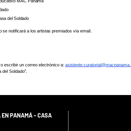
 educativo MAC
Panamá
dado
asa
del
Soldado
o
se
notiﬁcará
a
los
artistas
premiados vía email.
o escribir un correo electrónico a:
asistente.curatorial@macpanama.
del Soldado”.
 EN PANAMÁ - CASA