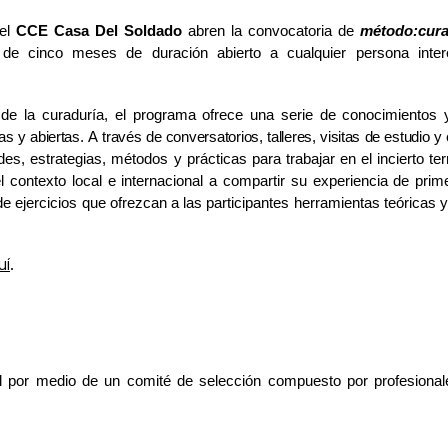
 el
CCE Casa Del Soldado
abren la convocatoria de
método:cura
 de cinco meses de duración abierto a cualquier persona inte
 de la curaduría, el programa ofrece una serie de conocimientos
sas
y
abiertas.
A
través
de
conversatorios,
talleres,
visitas
de
estudio
y 
ades, estrategias, métodos y prácticas para trabajar en el incierto te
 contexto local e internacional a compartir su experiencia de pri
de ejercicios que ofrezcan a las participantes herramientas teóricas y
uí
.
tal por medio de un comité de selección compuesto por profesion