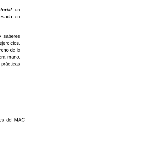
torial
,
un
resada en
 y saberes
ejercicios,
rreno de lo
mera mano,
 prácticas
ales del MAC