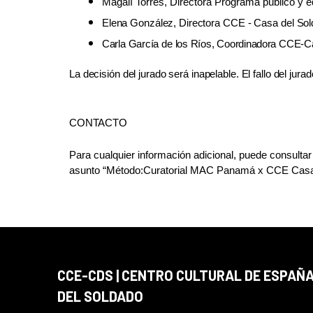
Magalí Torres, Directora Programa público y
Elena
González,
Directora
CCE
-
Casa
del
Sol
Carla
García
de
los
Ríos,
Coordinadora
CCE-C
La
decisión
del
jurado
será
inapelable.
El
fallo
del
jurad
CONTACTO
Para cualquier información adicional, puede consultar 
asunto “Método:Curatorial MAC Panamá x CCE Casa 
CCE-CDS | CENTRO CULTURAL DE ESPAÑA
DEL SOLDADO