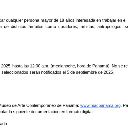
car cualquier persona mayor de 18 años interesada en trabajar en el
a de distintos ámbitos como curadores, artistas, antropólogos, s
e
2025,
hasta
las
12:00
a.m.
(medianoche, hora de Panamá). No se re
es seleccionados serán notiﬁcados el 5 de septiembre de
2025.
l Museo de Arte
Contemporáneo
de
Panamá:
www.macpanama.org
.
Pa
untar la siguiente documentación en formato digital:
tado