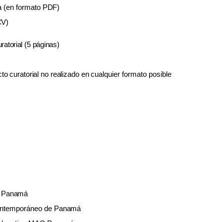
a (en formato
PDF)
CV)
ratorial
(5
páginas)
cto
curatorial
no
realizado
en
cualquier formato posible
C
Panamá
Contemporáneo de
Panamá