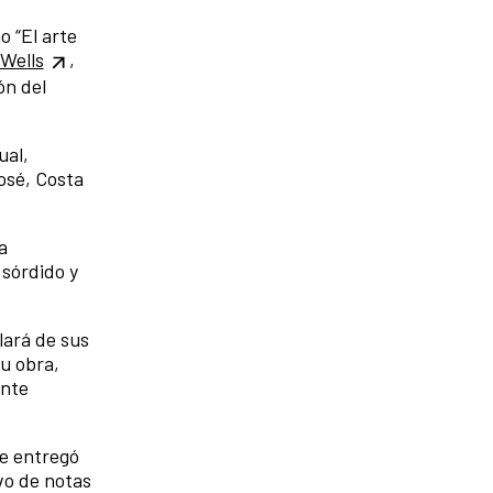
o “El arte
Wells
,
ón del
ual,
osé, Costa
a
 sórdido y
lará de sus
su obra,
ante
ue entregó
ivo de notas