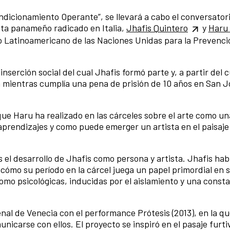
dicionamiento Operante”, se llevará a cabo el conversatori
ista panameño radicado en Italia,
Jhafis Quintero
y
Haru 
o Latinoamericano de las Naciones Unidas para la Prevenci
serción social del cual Jhafis formó parte y, a partir del c
a mientras cumplía una pena de prisión de 10 años en San J
que Haru ha realizado en las cárceles sobre el arte como un
prendizajes y como puede emerger un artista en el paisaje
l desarrollo de Jhafis como persona y artista. Jhafis hab
y cómo su período en la cárcel juega un papel primordial en 
como psicológicas, inducidas por el aislamiento y una const
nal de Venecia con el performance Prótesis (2013), en la q
unicarse con ellos. El proyecto se inspiró en el pasaje furt