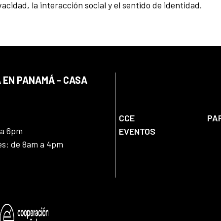
cidad, la interacción social y el sentido de identidad.
 EN PANAMÁ - CASA
CCE
PA
 a 6pm
EVENTOS
nes: de 8am a 4pm