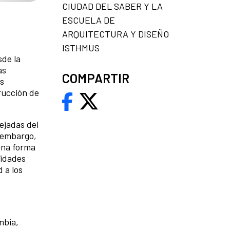
CIUDAD DEL SABER Y LA
ESCUELA DE
ARQUITECTURA Y DISEÑO
ISTHMUS
sde la
as
COMPARTIR
os
rucción de
ejadas del
n embargo,
una forma
jidades
 a los
mbia,