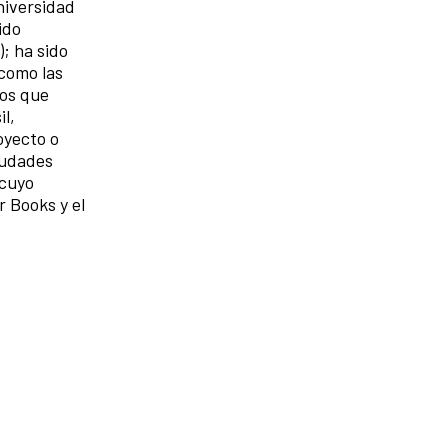
niversidad
ido
); ha sido
como las
los que
l,
oyecto o
iudades
 cuyo
r Books y el