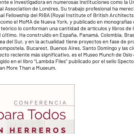
ente e investigadora en numerosas instituciones como la U
ral Association de Londres. Su trabajo profesional ha merec
l Fellowship del RIBA (Royal Institute of British Architects
como el MoMA de Nueva York, y publicado en monografías 
teórico lo conforman una cantidad de artículos y libros de 
 el último. Ha construido en España, Panamá, Colombia, Brasi
a del Sur, y en la actualidad tiene proyectos en fase de pr
Compostela, Bucarest, Buenos Aires, Santo Domingo y las c
cto reciente más significativo, es el Museo Munch de Oslo
ido en el libro “Lambda Files” publicado por el sello Specto
Juan More Than a Museum.