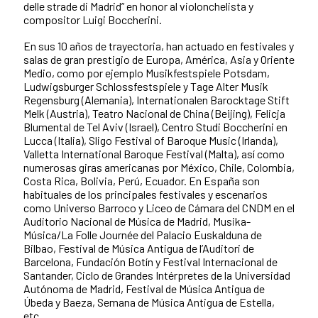
delle strade di Madrid” en honor al violonchelista y
compositor Luigi Boccherini.
En sus 10 años de trayectoria, han actuado en festivales y
salas de gran prestigio de Europa, América, Asia y Oriente
Medio, como por ejemplo Musikfestspiele Potsdam,
Ludwigsburger Schlossfestspiele y Tage Alter Musik
Regensburg (Alemania), Internationalen Barocktage Stift
Melk (Austria), Teatro Nacional de China (Beijing), Felicja
Blumental de Tel Aviv (Israel), Centro Studi Boccherini en
Lucca (Italia), Sligo Festival of Baroque Music (Irlanda),
Valletta International Baroque Festival (Malta), así como
numerosas giras americanas por México, Chile, Colombia,
Costa Rica, Bolivia, Perú, Ecuador. En España son
habituales de los principales festivales y escenarios
como Universo Barroco y Liceo de Cámara del CNDM en el
Auditorio Nacional de Música de Madrid, Musika-
Música/La Folle Journée del Palacio Euskalduna de
Bilbao, Festival de Música Antigua de l’Auditori de
Barcelona, Fundación Botín y Festival Internacional de
Santander, Ciclo de Grandes Intérpretes de la Universidad
Autónoma de Madrid, Festival de Música Antigua de
Úbeda y Baeza, Semana de Música Antigua de Estella,
etc.