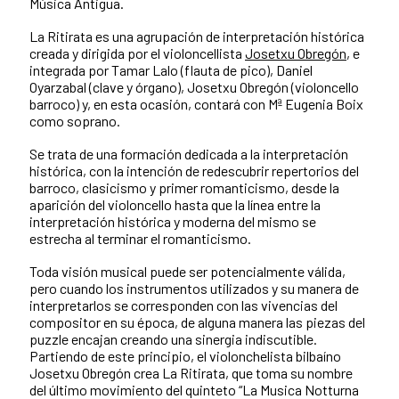
Música Antigua.
La Ritirata es una agrupación de interpretación histórica
creada y dirigida por el violoncellista
Josetxu Obregón
, e
integrada por Tamar Lalo (flauta de pico), Daniel
Oyarzabal (clave y órgano), Josetxu Obregón (violoncello
barroco) y, en esta ocasión, contará con Mª Eugenia Boix
como soprano.
Se trata de una formación dedicada a la interpretación
histórica, con la intención de redescubrir repertorios del
barroco, clasicismo y primer romanticismo, desde la
aparición del violoncello hasta que la línea entre la
interpretación histórica y moderna del mismo se
estrecha al terminar el romanticismo.
Toda visión musical puede ser potencialmente válida,
pero cuando los instrumentos utilizados y su manera de
interpretarlos se corresponden con las vivencias del
compositor en su época, de alguna manera las piezas del
puzzle encajan creando una sinergia indiscutible.
Partiendo de este principio, el violonchelista bilbaíno
Josetxu Obregón crea La Ritirata, que toma su nombre
del último movimiento del quinteto “La Musica Notturna