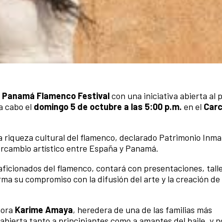
l
Panamá Flamenco Festival
con una iniciativa abierta al 
a cabo el
domingo 5 de octubre a las 5:00 p.m.
en el
Carc
a riqueza cultural del flamenco, declarado Patrimonio Inmat
rcambio artístico entre España y Panamá.
 aficionados del flamenco, contará con presentaciones, tall
rma su compromiso con la difusión del arte y la creación de
laora
Karime Amaya
, heredera de una de las familias más
abierta tanto a principiantes como a amantes del baile, y n