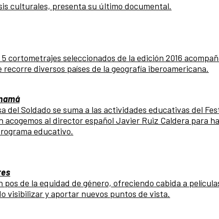
lisis culturales, presenta su último documental.
 5 cortometrajes seleccionados de la edición 2016 acompañ
 recorre diversos países de la geografía iberoamericana.
Panamá
 del Soldado se suma a las actividades educativas del Fest
n acogemos al director español Javier Ruiz Caldera para ha
 programa educativo.
res
 pos de la equidad de género, ofreciendo cabida a película
 visibilizar y aportar nuevos puntos de vista.