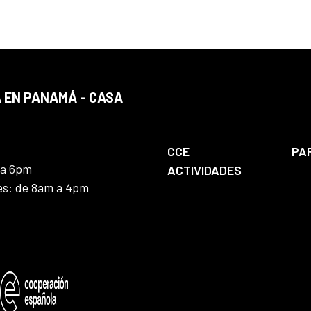
 EN PANAMÁ - CASA
CCE
PA
 a 6pm
ACTIVIDADES
nes: de 8am a 4pm