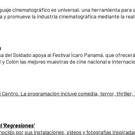
enguaje cinematográfico es universal, una herramienta para 
a y promueve la industria cinematográfica mediante la real
á
 del Soldado apoya al Festíval Ícaro Panamá, que ofrecerá 
y Colón las mejores muestras de cine nacional e internacio
 Centro. La programación incluye comedia, terror, thriller, i
l 'Regresiones'
ido por sus instalaciones, videos y fotografías inspiradas