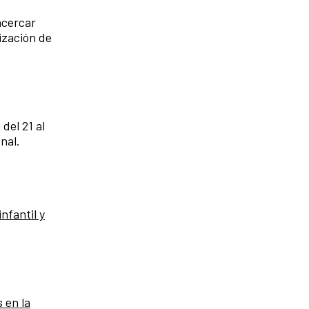
acercar
ización de
del 21 al
nal.
nfantil y
 en la