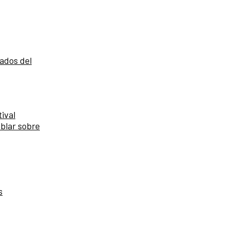
ados del
ival
blar sobre
s