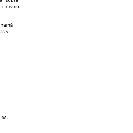
 un mismo
Panamá
es y
les,