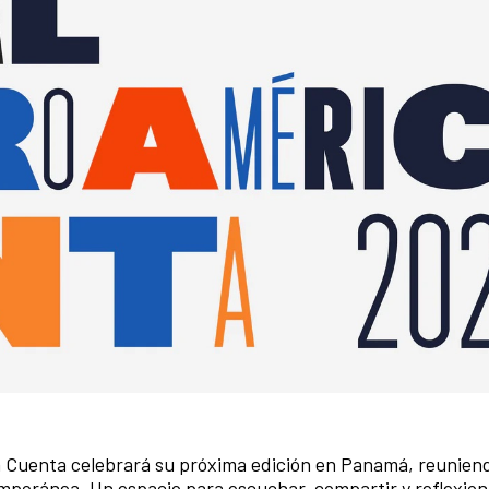
 Cuenta celebrará su próxima edición en Panamá, reunien
temporánea. Un espacio para escuchar, compartir y reflexio