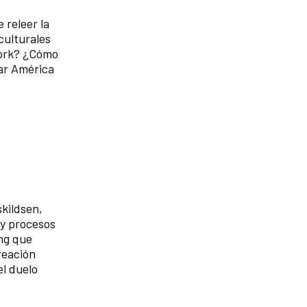
 releer la
culturales
York? ¿Cómo
ar América
skildsen,
 y procesos
ing que
reación
el duelo