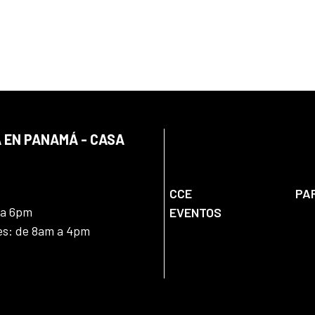
 EN PANAMÁ - CASA
CCE
PA
 a 6pm
EVENTOS
nes: de 8am a 4pm