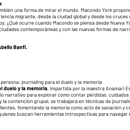
k
también una forma de mirar el mundo. Macondo York propone
iencia migrante, desde la ciudad global y desde los cruces 
a hoy. ¿Qué ocurre cuando Macondo se piensa desde Nueva 
s ciudades contemporáneas y con las nuevas formas de narr
bello Banfi.
 persona: journaling para el duelo y la memoria
l duelo y la memoria
, impartida por la maestra Anamari E
io narrativo para explorar cómo contar pérdidas, cuidados
y la contención grupal, se trabajará en técnicas de journal
silientes, fomentando la memoria como acto de sanación y c
y quienes buscan herramientas introspectivas para navegar 