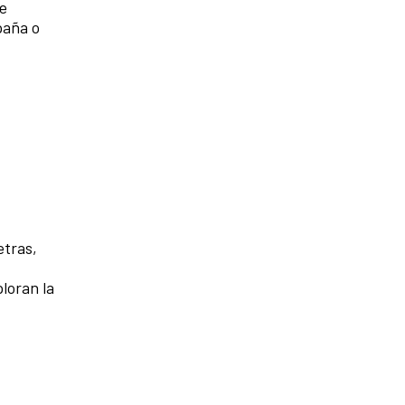
de
paña o
etras,
loran la