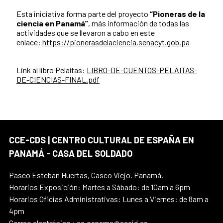
Esta iniciativa forma parte del proyecto
“Pioneras de la
ciencia en Panamá”
, más información de todas las
actividades que se llevaron a cabo en este
enlace:
https://pionerasdelaciencia.senacyt.gob.pa
Link al libro Pelaítas:
LIBRO-DE-CUENTOS-PELAITAS-
DE-CIENCIAS-FINAL.pdf
CCE-CDS | CENTRO CULTURAL DE ESPAÑA EN
PANAMÁ - CASA DEL SOLDADO
Paseo Esteban Huertas, Casco Viejo. Panamá.
Horarios Exposición: Martes a Sábado: de 10am a 6pm
Horarios Oficias Administrativas: Lunes a Viernes: de 8am a
4pm
Correo electrónico : cc.panama@aecid.es