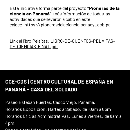
Esta iniciativa forma parte del proyecto
“Pioneras de la
ciencia en Panamá”
, más información de todas las
actividades que se llevaron a cabo en este
enlace:
https://pionerasdelaciencia.senacyt.gob.pa
Link al libro Pelaítas:
LIBRO-DE-CUENTOS-PELAITAS-
DE-CIENCIAS-FINAL.pdf
CCE-CDS | CENTRO CULTURAL DE ESPAÑA EN
PANAMÁ - CASA DEL SOLDADO
Paseo Esteban Huertas, Casco Viejo. Panamá.
Horarios Exposición: Martes a Sábado: de 10am a 6pm
Horarios Oficias Administrativas: Lunes a Viernes: de 8am a
4pm
Correo electrónico : cc.panama@aecid.es