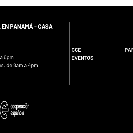
 EN PANAMÁ - CASA
CCE
PA
 a 6pm
EVENTOS
nes: de 8am a 4pm