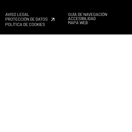
AVISO LEGAL
GUÍA DE NAVEGACIÓN
ACCESIBILIDAD
PROTECCIÓN DE DATOS
MAPA WEB
POLÍTICA DE COOKIES