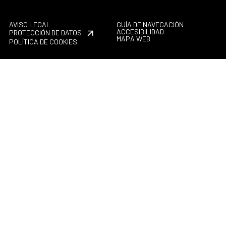
AVISO LEGAL
GUÍA DE NAVEGACIÓN
ACCESIBILIDAD
PROTECCIÓN DE DATOS
MAPA WEB
POLÍTICA DE COOKIES