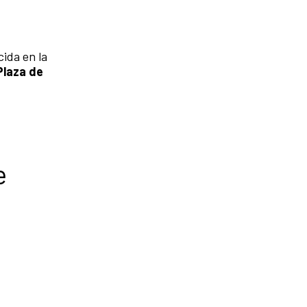
ida en la
Plaza de
e