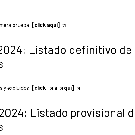
rimera prueba:
[click aquí]
2024: Listado definitivo de
s
os y excluidos:
[click
a
quí]
2024: Listado provisional 
s