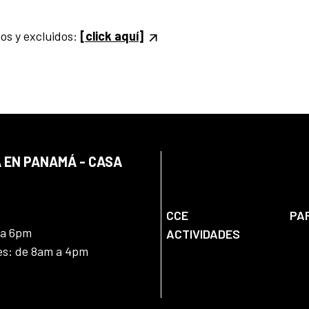
dos y excluidos:
[click aquí]
 EN PANAMÁ - CASA
CCE
PA
 a 6pm
ACTIVIDADES
nes: de 8am a 4pm