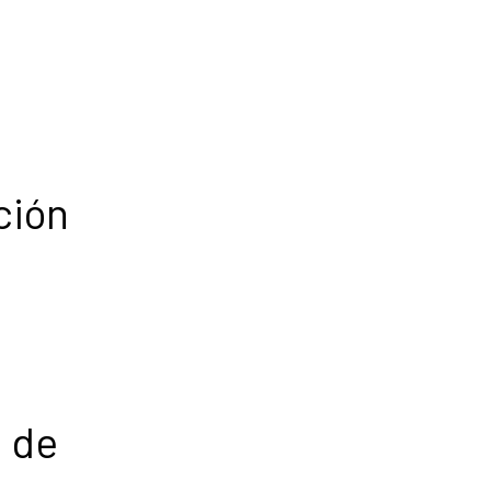
ción
s de